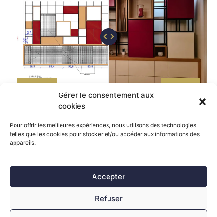
AVANT
APRES
Gérer le consentement aux
cookies
Pour offrir les meilleures expériences, nous utilisons des technologies
telles que les cookies pour stocker et/ou accéder aux informations des
Menu
appareils.
Accueil
Mes prestations
Accepter
AMIL M DESIGN
Vente de mobilier
Mentions légales
Refuser
Politique de
Mes réalisations